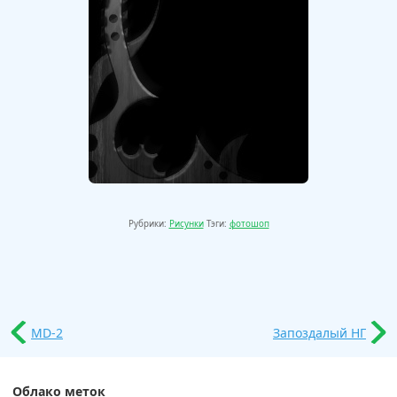
Рубрики:
Рисунки
Тэги:
фотошоп
MD-2
Запоздалый НГ
Облако меток