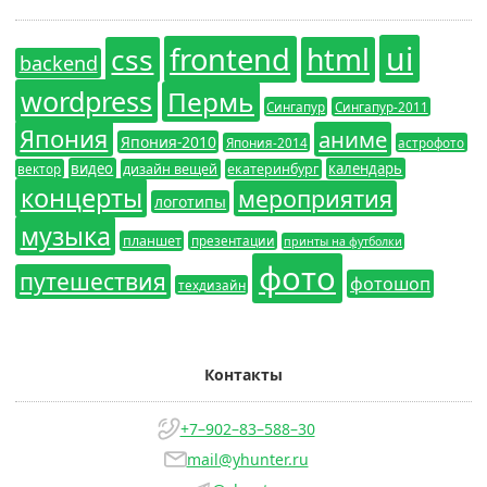
ui
frontend
css
html
backend
wordpress
Пермь
Сингапур
Сингапур-2011
Япония
аниме
Япония-2010
Япония-2014
астрофото
видео
календарь
вектор
дизайн вещей
екатеринбург
концерты
мероприятия
логотипы
музыка
планшет
презентации
принты на футболки
фото
путешествия
фотошоп
техдизайн
Контакты
+7–902–83–588–30
mail@yhunter.ru