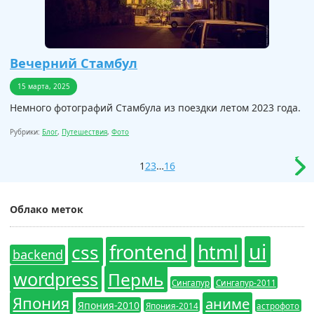
Вечерний Стамбул
15 марта, 2025
Немного фотографий Стамбула из поездки летом 2023 года.
Рубрики:
Блог
,
Путешествия
,
Фото
1
2
3
…
16
Облако меток
ui
frontend
css
html
backend
wordpress
Пермь
Сингапур
Сингапур-2011
Япония
аниме
Япония-2010
Япония-2014
астрофото