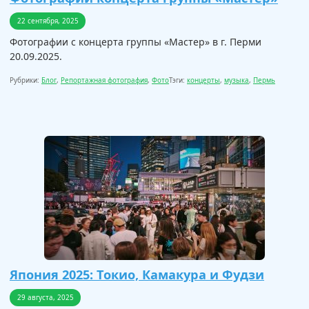
22 сентября, 2025
Фотографии с концерта группы «Мастер» в г. Перми
20.09.2025.
Рубрики:
Блог
,
Репортажная фотография
,
Фото
Тэги:
концерты
,
музыка
,
Пермь
Япония 2025: Токио, Камакура и Фудзи
29 августа, 2025