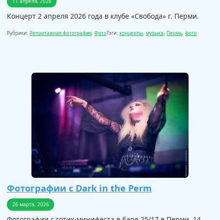
11 апреля, 2026
Концерт 2 апреля 2026 года в клубе «Свобода» г. Перми.
Рубрики:
Репортажная фотография
,
Фото
Тэги:
концерты
,
музыка
,
Пермь
,
фото
Фотографии с Dark in the Perm
26 марта, 2026
Фотографии с готик-минифеста в баре 25/17 в Перми, 14