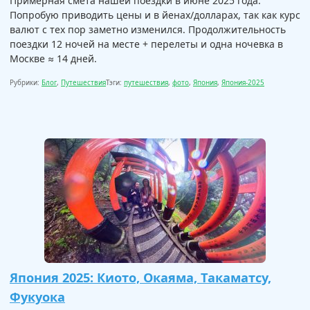
Примерная смета нашей поездки в июне 2025 года.
Попробую приводить цены и в йенах/долларах, так как курс
валют с тех пор заметно изменился. Продолжительность
поездки 12 ночей на месте + перелеты и одна ночевка в
Москве ≈ 14 дней.
Рубрики:
Блог
,
Путешествия
Тэги:
путешествия
,
фото
,
Япония
,
Япония-2025
Япония 2025: Киото, Окаяма, Такаматсу,
Фукуока