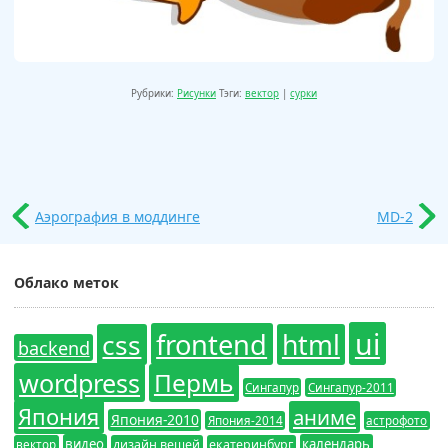
Рубрики:
Рисунки
Тэги:
вектор
|
сурки
Аэрография в моддинге
MD-2
Облако меток
ui
frontend
css
html
backend
wordpress
Пермь
Сингапур
Сингапур-2011
Япония
аниме
Япония-2010
Япония-2014
астрофото
видео
календарь
вектор
дизайн вещей
екатеринбург