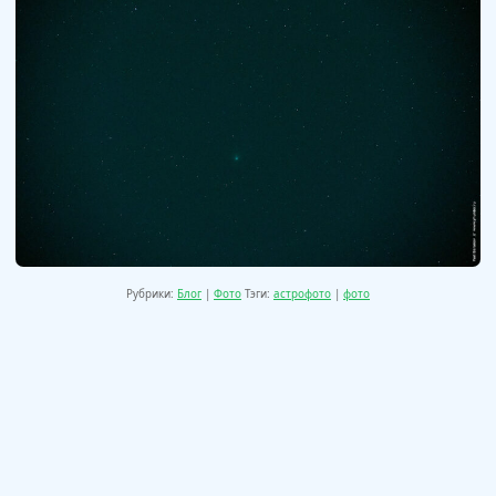
Рубрики:
Блог
|
Фото
Тэги:
астрофото
|
фото
Эксперименты
Фото с фестиваля Panicomix 2023.
с 3D
Первый день