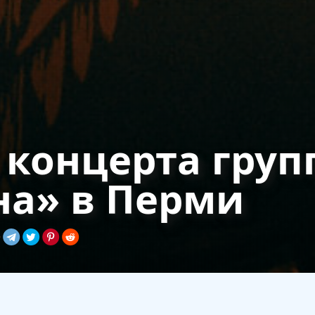
 концерта гру
на» в Перми
руппы «Аркона» в пермском клубе «Типография» в апрел