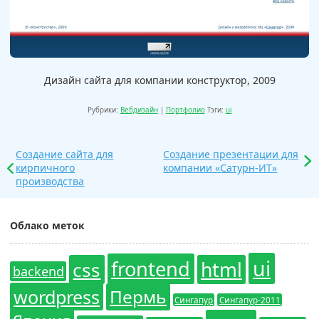
Дизайн сайта для компании конструктор, 2009
Рубрики:
Вебдизайн
|
Портфолио
Тэги:
ui
Создание сайта для
Создание презентации для
кирпичного
компании «Сатурн-ИТ»
производства
Облако меток
ui
frontend
css
html
backend
wordpress
Пермь
Сингапур
Сингапур-2011