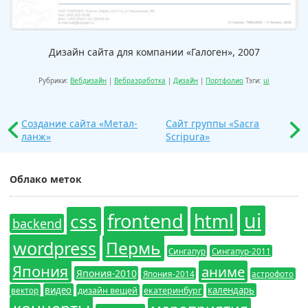
Дизайн сайта для компании «Галоген», 2007
Рубрики:
Вебдизайн
|
Вебразработка
|
Дизайн
|
Портфолио
Тэги:
ui
Создание сайта «Метал-
Сайт группы «Sacra
ланж»
Scripura»
Облако меток
ui
frontend
css
html
backend
wordpress
Пермь
Сингапур
Сингапур-2011
Япония
аниме
Япония-2010
Япония-2014
астрофото
видео
календарь
вектор
дизайн вещей
екатеринбург