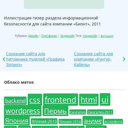
Иллюстрация-тизер раздела информационной
безопасности для сайта компании «Бионт», 2011
Рубрики:
Дизайн
|
Портфолио
|
Техдизайн
Тэги:
техдизайн
|
фотошоп
Создание сайта для
Создание сайта для
питомника пуделей «Графика
компании «Кунгур-
Элланз»
Кабель»
Облако меток
ui
frontend
css
html
backend
wordpress
Пермь
Сингапур
Сингапур-2011
Япония
аниме
Япония-2010
Япония-2014
астрофото