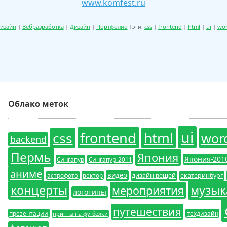
www.komfest.ru
изайн
|
Вебразработка
|
Дизайн
|
Портфолио
Тэги:
css
|
frontend
|
html
|
ui
|
wor
Облако меток
ui
frontend
css
html
wor
backend
Пермь
Япония
Япония-201
Сингапур
Сингапур-2011
аниме
видео
астрофото
вектор
дизайн вещей
екатеринбург
концерты
музык
мероприятия
логотипы
путешествия
презентации
техдизайн
принты на футболки