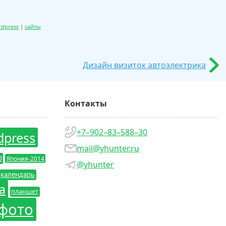
dpress
|
сайты
Дизайн визиток автоэлектрика
Контакты
+7–902–83–588–30
dpress
mail@yhunter.ru
0
Япония-2014
@yhunter
календарь
а
планшет
фото