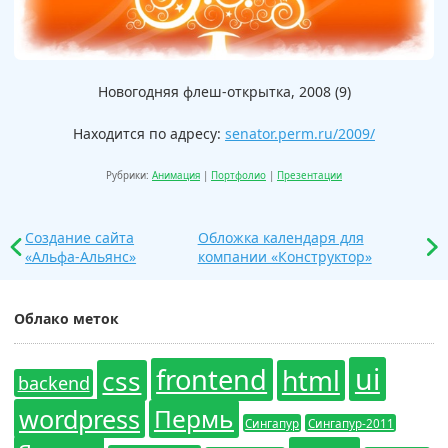
Новогодняя флеш-открытка, 2008 (9)
Находится по адресу:
senator.perm.ru/2009/
Рубрики:
Анимация
|
Портфолио
|
Презентации
Создание сайта
Обложка календаря для
«Альфа-Альянс»
компании «Конструктор»
Облако меток
ui
frontend
css
html
backend
wordpress
Пермь
Сингапур
Сингапур-2011