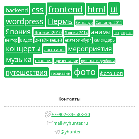
ui
frontend
css
html
backend
wordpress
Пермь
Сингапур
Сингапур-2011
Япония
аниме
Япония-2010
Япония-2014
астрофото
видео
календарь
вектор
дизайн вещей
екатеринбург
концерты
мероприятия
логотипы
музыка
планшет
презентации
принты на футболки
фото
путешествия
фотошоп
техдизайн
Контакты
+7–902–83–588–30
mail@yhunter.ru
@yhunter