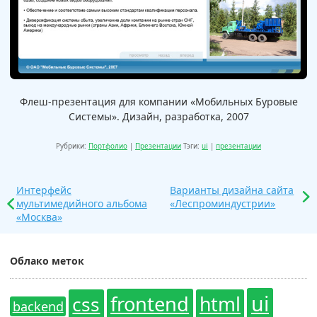
Флеш-презентация для компании «Мобильных Буровые
Системы». Дизайн, разработка, 2007
Рубрики:
Портфолио
|
Презентации
Тэги:
ui
|
презентации
Интерфейс
Варианты дизайна сайта
мультимедийного альбома
«Леспроминдустрии»
«Москва»
Облако меток
ui
frontend
css
html
backend