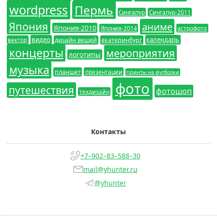
wordpress
Пермь
Сингапур
Сингапур-2011
Япония
аниме
Япония-2010
Япония-2014
астрофото
видео
календарь
вектор
дизайн вещей
екатеринбург
концерты
мероприятия
логотипы
музыка
планшет
презентации
принты на футболки
фото
путешествия
фотошоп
техдизайн
Контакты
+7–902–83–588–30
mail@yhunter.ru
@yhunter