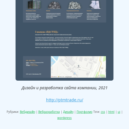
Дизайн и разработка сайта компании, 2021
http://ptmtrade.ru/
Рубрики:
Вебдизайн
|
Вебразработка
|
Дизайн
|
Портфолио
Тэги:
css
|
html
|
ui
|
wordpress