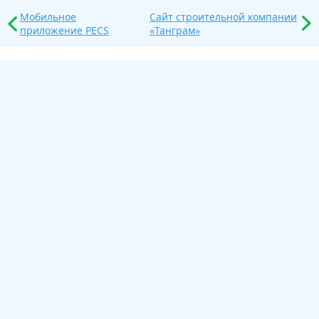
Мобильное
Сайт строительной компании
приложение PECS
«Танграм»
Облако меток
ui
frontend
css
html
backend
wordpress
Пермь
Сингапур
Сингапур-2011
Япония
аниме
Япония-2010
Япония-2014
астрофото
видео
календарь
вектор
дизайн вещей
екатеринбург
концерты
мероприятия
логотипы
музыка
планшет
презентации
принты на футболки
фото
путешествия
фотошоп
техдизайн