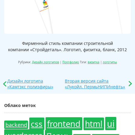
Фирменный стиль компании строительной
компании «Стройдеталь». Логотип, физитка, бланк, 2012
Рубрики:
Дизайн логотипов
|
Портфолио
Тэги:
визитка
|
логотипы
Дизайн логотипа
Вторая версия сайта
«Камтэкс полиэфиры»
«Лукойл. ПермьНИПИнефть»
Облако меток
ui
frontend
css
html
backend