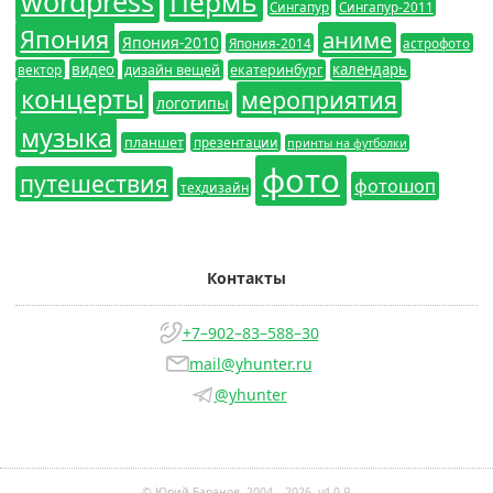
wordpress
Пермь
Сингапур
Сингапур-2011
Япония
аниме
Япония-2010
Япония-2014
астрофото
видео
календарь
вектор
дизайн вещей
екатеринбург
концерты
мероприятия
логотипы
музыка
планшет
презентации
принты на футболки
фото
путешествия
фотошоп
техдизайн
Контакты
+7–902–83–588–30
mail@yhunter.ru
@yhunter
© Юрий Баранов, 2004—2026. v4.0 β