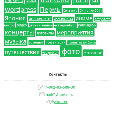
backend
wordpress
Пермь
Сингапур
Сингапур-2011
Япония
аниме
Япония-2010
Япония-2014
астрофото
видео
календарь
вектор
дизайн вещей
екатеринбург
концерты
мероприятия
логотипы
музыка
планшет
презентации
принты на футболки
фото
путешествия
фотошоп
техдизайн
Контакты
+7–902–83–588–30
mail@yhunter.ru
@yhunter