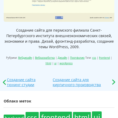
Создание сайта для пермского филиала Санкт-
Петербургского института внешнеэкономических связей,
экономики и права. Дизай, фронтэнд-разработка, создание
темы WordPress, 2009.
Рубрики:
Вебдизайн
|
Вебразработка
|
Дизайн
|
Портфолио
Тэги:
css
|
frontend
|
html
|
ui
|
wordpress
Создание сайта
Создание сайта для
тюнинг-студии
кирпичного производства
Облако меток
ui
frontend
css
html