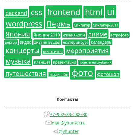
ui
frontend
css
html
backend
wordpress
Пермь
Сингапур
Сингапур-2011
Япония
аниме
Япония-2010
Япония-2014
астрофото
видео
календарь
вектор
дизайн вещей
екатеринбург
концерты
мероприятия
логотипы
музыка
планшет
презентации
принты на футболки
фото
путешествия
фотошоп
техдизайн
Контакты
+7–902–83–588–30
mail@yhunter.ru
@yhunter