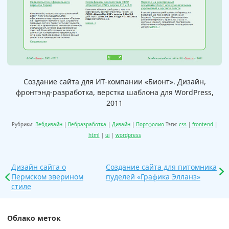
Создание сайта для ИТ-компании «Бионт». Дизайн,
фронтэнд-разработка, верстка шаблона для WordPress,
2011
Рубрики:
Вебдизайн
|
Вебразработка
|
Дизайн
|
Портфолио
Тэги:
css
|
frontend
|
html
|
ui
|
wordpress
Дизайн сайта о
Создание сайта для питомника
Пермском зверином
пуделей «Графика Элланз»
стиле
Облако меток