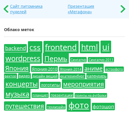
Сайт питомника
Презентация
пуделей
«Мегафона»
Облако меток
ui
frontend
css
html
backend
wordpress
Пермь
Сингапур
Сингапур-2011
Япония
аниме
Япония-2010
Япония-2014
астрофото
видео
календарь
вектор
дизайн вещей
екатеринбург
концерты
мероприятия
логотипы
музыка
планшет
презентации
принты на футболки
фото
путешествия
фотошоп
техдизайн