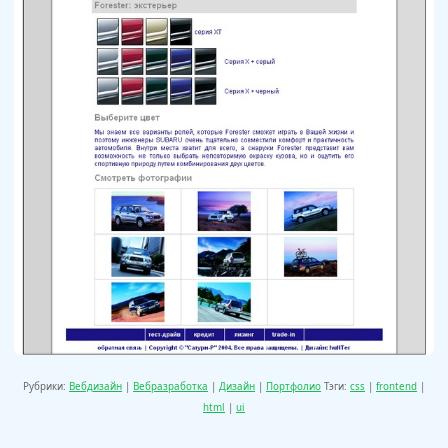
Рубрики:
Вебдизайн
|
Вебразработка
|
Дизайн
|
Портфолио
Тэги:
css
|
frontend
|
html
|
ui