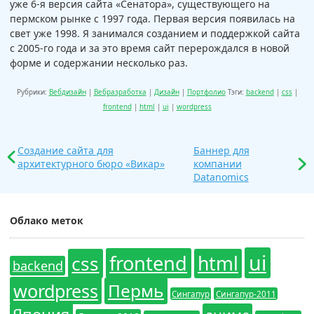
уже 6-я версия сайта «Сенатора», существующего на
пермском рынке с 1997 года. Первая версия появилась на
свет уже 1998. Я занимался созданием и поддержкой сайта
с 2005-го года и за это время сайт перерождался в новой
форме и содержании несколько раз.
Рубрики:
Вебдизайн
|
Вебразработка
|
Дизайн
|
Портфолио
Тэги:
backend
|
css
|
frontend
|
html
|
ui
|
wordpress
Создание сайта для
Баннер для
архитектурного бюро «Викар»
компании
Datanomics
Облако меток
ui
frontend
css
html
backend
wordpress
Пермь
Сингапур
Сингапур-2011