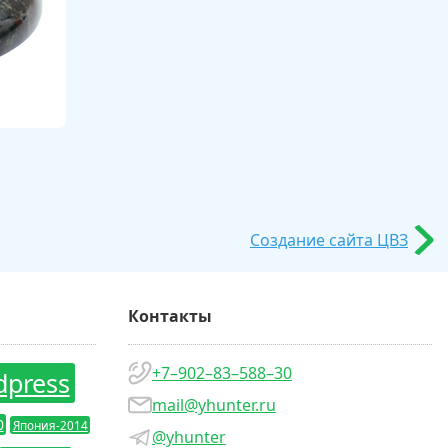
Создание сайта ЦВЗ
Контакты
+7–902–83–588–30
dpress
mail@yhunter.ru
0
Япония-2014
@yhunter