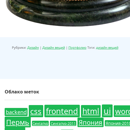
Рубрики:
Дизайн
|
Дизайн вещей
|
Портфолио
Тэги:
дизайн вещей
Облако меток
ui
frontend
css
html
wor
backend
Пермь
Япония
Япония-201
Сингапур
Сингапур-2011