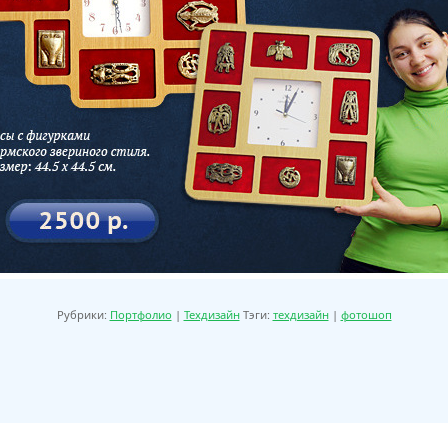
Рубрики:
Портфолио
|
Техдизайн
Тэги:
техдизайн
|
фотошоп