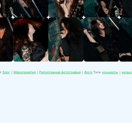
и:
Блог
|
Мероприятия
|
Репортажная фотография
|
Фото
Тэги:
концерты
|
музык