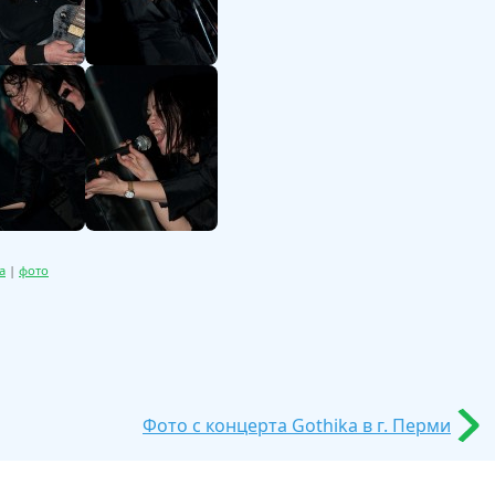
а
|
фото
Фото с концерта Gothika в г. Перми