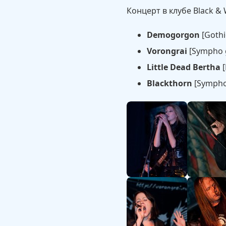
Концерт в клубе Black & W
Demogorgon
[Gothi
Vorongrai
[Sympho g
Little Dead Bertha
[
Blackthorn
[Sympho 