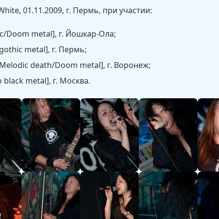
hite, 01.11.2009, г. Пермь, при участии:
c/Doom metal], г. Йошкар-Ола;
othic metal], г. Пермь;
Melodic death/Doom metal], г. Воронеж;
black metal], г. Москва.