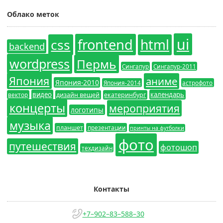
Облако меток
ui
frontend
css
html
backend
wordpress
Пермь
Сингапур
Сингапур-2011
Япония
аниме
Япония-2010
Япония-2014
астрофото
видео
календарь
вектор
дизайн вещей
екатеринбург
концерты
мероприятия
логотипы
музыка
планшет
презентации
принты на футболки
фото
путешествия
фотошоп
техдизайн
Контакты
+7–902–83–588–30