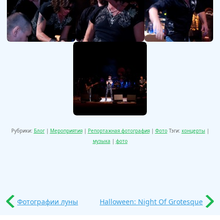
Рубрики:
Блог
|
Мероприятия
|
Репортажная фотография
|
Фото
Тэги:
концерты
|
музыка
|
фото
Фотографии луны
Halloween: Night Of Grotesque