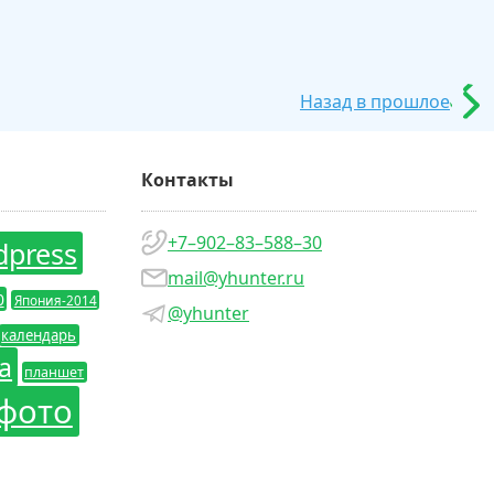
Назад в прошлое
Контакты
+7–902–83–588–30
dpress
mail@yhunter.ru
0
Япония-2014
@yhunter
календарь
а
планшет
фото