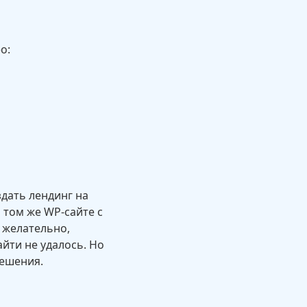
о:
здать лендинг на
 том же WP-сайте с
 желательно,
йти не удалось. Но
решения.