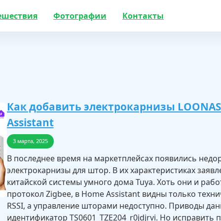
ешествия
Фотографии
Контакты
Как добавить электрокарнизы LOONAS 
Assistant
3 марта, 2025
В последнее время на маркетплейсах появились недо
электрокарнизы для штор. В их характеристиках заяв
китайской системы умного дома Tuya. Хоть они и раб
протокол Zigbee, в Home Assistant видны только техн
RSSI, а управление шторами недоступно. Приводы да
идентификатор TS0601_TZE204_r0jdjrvi. Но исправить