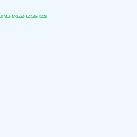
церты
,
музыка
,
Пермь
,
фото