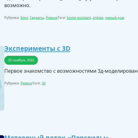
возможно.
Рубрики:
Блог
,
Гаджеты
,
Разное
Тэги:
home assistant
,
zigbee
,
умный дом
Эксперименты с 3D
25 ноября, 2022
Первое знакомство с возможностями 3д-моделирования
Рубрики:
Разное
Тэги:
3d
Метеорный поток «Персеиды»