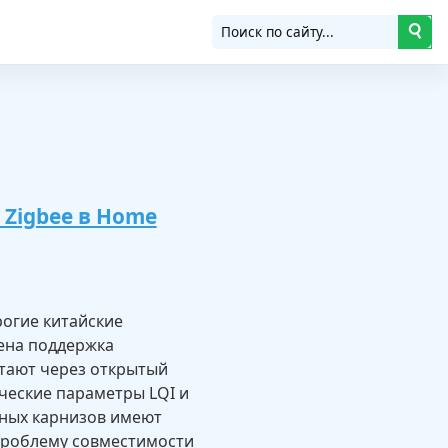
Zigbee в Home
рогие китайские
лена поддержка
отают через открытый
ические параметры LQI и
нных карнизов имеют
 проблему совместимости