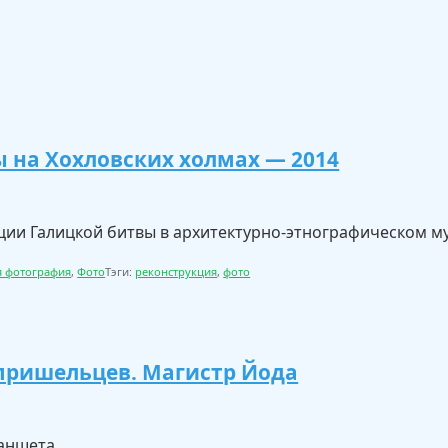
 на Хохловских холмах — 2014
ции Галицкой битвы в архитектурно-этнографическом му
я фотография
,
Фото
Тэги:
реконструкция
,
фото
пришельцев. Магистр Йода
аншета.