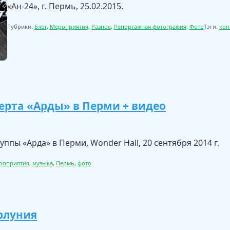
«Ан-24», г. Пермь, 25.02.2015.
Рубрики:
Блог
,
Мероприятия
,
Разное
,
Репортажная фотография
,
Фото
Тэги:
кон
ерта «Арды» в Перми + видео
уппы «Арда» в Перми, Wonder Hall, 20 сентября 2014 г.
роприятия
,
музыка
,
Пермь
,
фото
рлуния