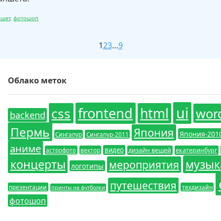
ншет
,
фотошоп
1
2
3
…
9
Облако меток
ui
frontend
css
html
wor
backend
Пермь
Япония
Япония-201
Сингапур
Сингапур-2011
аниме
видео
астрофото
вектор
дизайн вещей
екатеринбург
концерты
музык
мероприятия
логотипы
путешествия
презентации
техдизайн
принты на футболки
фотошоп