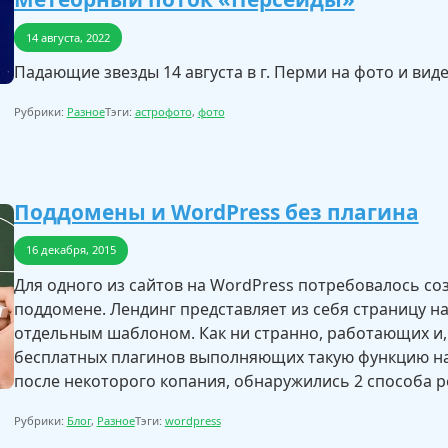
14 августа, 2022
Падающие звезды 14 августа в г. Перми на фото и виде
Рубрики:
Разное
Тэги:
астрофото
,
фото
Поддомены и WordPress без плагина
16 декабря, 2015
Для одного из сайтов на WordPress потребовалось со
поддомене. Лендинг представляет из себя страницу на
отдельным шаблоном. Как ни странно, работающих и,
бесплатных плагинов выполняющих такую функцию на
после некоторого копания, обнаружились 2 способа 
Рубрики:
Блог
,
Разное
Тэги:
wordpress