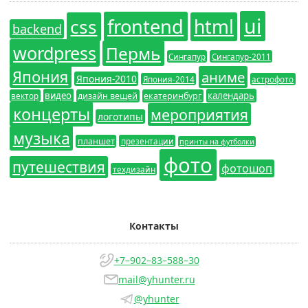
ui
frontend
css
html
backend
wordpress
Пермь
Сингапур
Сингапур-2011
Япония
аниме
Япония-2010
Япония-2014
астрофото
видео
календарь
вектор
дизайн вещей
екатеринбург
концерты
мероприятия
логотипы
музыка
планшет
презентации
принты на футболки
фото
путешествия
фотошоп
техдизайн
Контакты
+7–902–83–588–30
mail@yhunter.ru
@yhunter