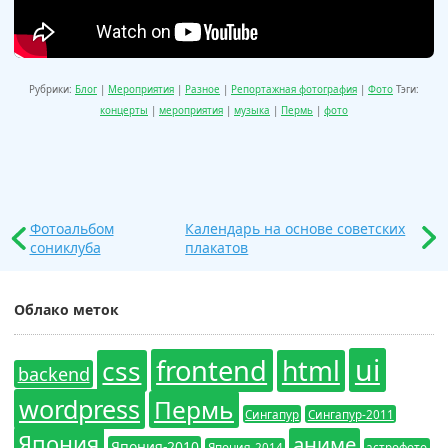
Рубрики:
Блог
|
Мероприятия
|
Разное
|
Репортажная фотография
|
Фото
Тэги:
концерты
|
мероприятия
|
музыка
|
Пермь
|
фото
Фотоальбом
Календарь на основе советских
сониклуба
плакатов
Облако меток
ui
frontend
css
html
backend
wordpress
Пермь
Сингапур
Сингапур-2011
Япония
аниме
Япония-2010
Япония-2014
астрофото