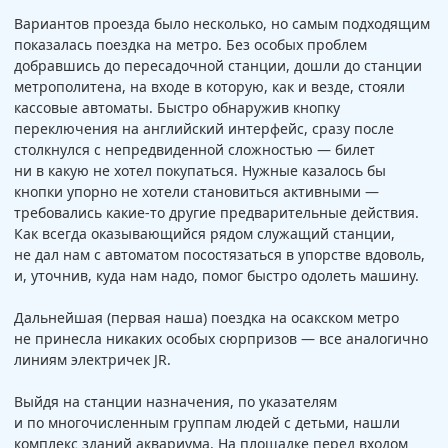
Вариантов проезда было несколько, но самым подходящим
показалась поездка на метро. Без особых проблем
добравшись до пересадочной станции, дошли до станции
метрополитена, на входе в которую, как и везде, стояли
кассовые автоматы. Быстро обнаружив кнопку
переключения на английский интерфейс, сразу после
столкнулся с непредвиденной сложностью — билет
ни в какую не хотел покупаться. Нужные казалось бы
кнопки упорно не хотели становиться активными —
требовались какие-то другие предварительные действия.
Как всегда оказывающийся рядом служащий станции,
не дал нам с автоматом посостязаться в упорстве вдоволь,
и, уточнив, куда нам надо, помог быстро одолеть машину.
Дальнейшая (первая наша) поездка на осакском метро
не принесла никаких особых сюрпризов — все аналогично
линиям электричек JR.
Выйдя на станции назначения, по указателям
и по многочисленным группам людей с детьми, нашли
комплекс зданий аквариума. На площадке перед входом