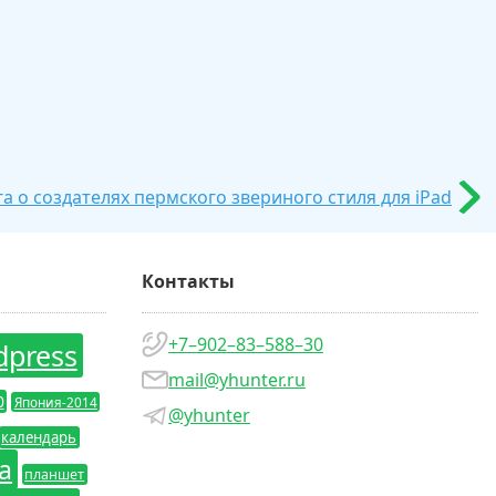
а о создателях пермского звериного стиля для iPad
Контакты
+7–902–83–588–30
dpress
mail@yhunter.ru
0
Япония-2014
@yhunter
календарь
а
планшет