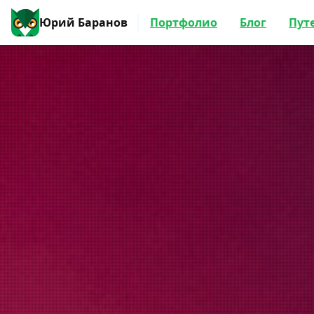
Юрий Баранов
Портфолио
Блог
Пут