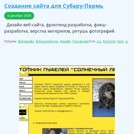
Создание сайта для Субару-Пермь
6 декабря, 2004
Дизайн веб-сайта, фронтенд-разработка, флеш-
разработка, верстка материлов, ретушь фотографий.
Рубрики:
Вебдизайн
,
Вебразработка
,
Дизайн
,
Портфолио
Тэги:
css
,
frontend
,
html
,
ui