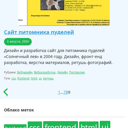
Сайт питомника пуделей
6 августа, 2004
Дизайн и разработка сайт для питомника пуделей
«Солнечный лев» в 2004 году. Дизайн, фронт-енд
разработка, верстка материалов, ретушь фотографий.
Рубрики:
Вебдизайн
,
Вебразработка
,
Дизайн
,
Портфолио
Тэги:
css
,
frontend
,
html
,
ui
,
ретушь
1
…
7
8
9
Облако меток
ui
frontend
css
html