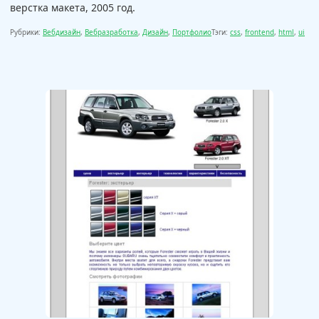
верстка макета, 2005 год.
Рубрики:
Вебдизайн
,
Вебразработка
,
Дизайн
,
Портфолио
Тэги:
css
,
frontend
,
html
,
ui