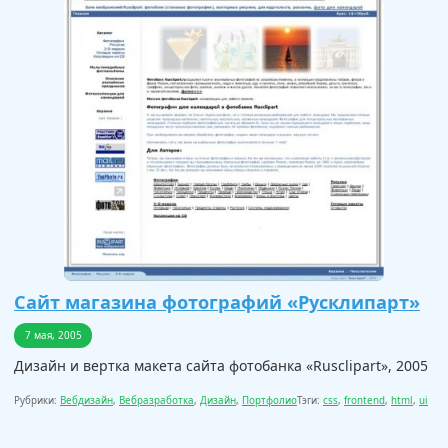
Сайт магазина фотографий «Русклипарт»
7 мая, 2005
Дизайн и вертка макета сайта фотобанка «Rusclipart», 2005
Рубрики:
Вебдизайн
,
Вебразработка
,
Дизайн
,
Портфолио
Тэги:
css
,
frontend
,
html
,
ui