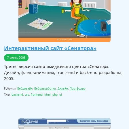
Интерактивный сайт «Сенатора»
7 июня, 2005
Третья версия сайта имиджевого центра «Сенатор».
Дизайн, флеш-анимация, front-end и back-end разработка,
2005.
Рубрики:
Вебдизайн
,
Вебразработка
,
Дизайн
,
Портфолио
Тэги:
backend
,
css
,
frontend
,
html
,
php
,
ui