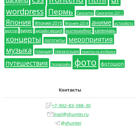
backend
wordpress
Пермь
Сингапур
Сингапур-2011
Япония
аниме
Япония-2010
Япония-2014
астрофото
видео
календарь
вектор
дизайн вещей
екатеринбург
концерты
мероприятия
логотипы
музыка
планшет
презентации
принты на футболки
фото
путешествия
фотошоп
техдизайн
Контакты
+7–902–83–588–30
mail@yhunter.ru
@yhunter