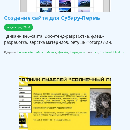
Создание сайта для Субару-Пермь
6 декабря, 2004
Дизайн веб-сайта, фронтенд-разработка, флеш-
разработка, верстка материлов, ретушь фотографий.
Рубрики:
Вебдизайн
,
Вебразработка
,
Дизайн
,
Портфолио
Тэги:
css
,
frontend
,
html
,
ui