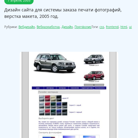
7 апреля, 2005
Дизайн сайта для системы заказа печати фотографий,
верстка макета, 2005 год.
Рубрики:
Вебдизайн
,
Вебразработка
,
Дизайн
,
Портфолио
Тэги:
css
,
frontend
,
html
,
ui