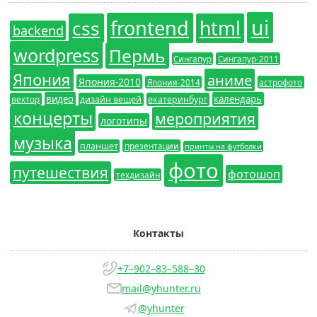
ui
frontend
css
html
backend
wordpress
Пермь
Сингапур
Сингапур-2011
Япония
аниме
Япония-2010
Япония-2014
астрофото
видео
календарь
вектор
дизайн вещей
екатеринбург
концерты
мероприятия
логотипы
музыка
планшет
презентации
принты на футболки
фото
путешествия
фотошоп
техдизайн
Контакты
+7–902–83–588–30
mail@yhunter.ru
@yhunter