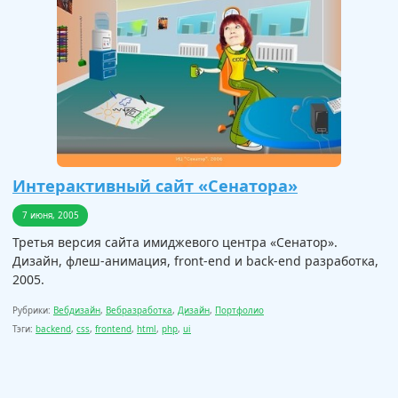
Интерактивный сайт «Сенатора»
7 июня, 2005
Третья версия сайта имиджевого центра «Сенатор».
Дизайн, флеш-анимация, front-end и back-end разработка,
2005.
Рубрики:
Вебдизайн
,
Вебразработка
,
Дизайн
,
Портфолио
Тэги:
backend
,
css
,
frontend
,
html
,
php
,
ui