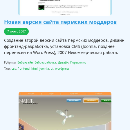
Новая версия сайта пермских моддеров
7 июня, 2007
Создание второй версии сайта пермских моддеров, дизайн,
фронтэнд-разработка, установка CMS (Joomla, позднее
перенесен на WordPress), 2007 Некоммерческая работа.
Рубрики:
Вебдизайн
,
Вебразработка
,
Дизайн
,
Портфолио
Тэги:
css
,
frontend
,
html
,
joomla
,
ui
,
wordpress