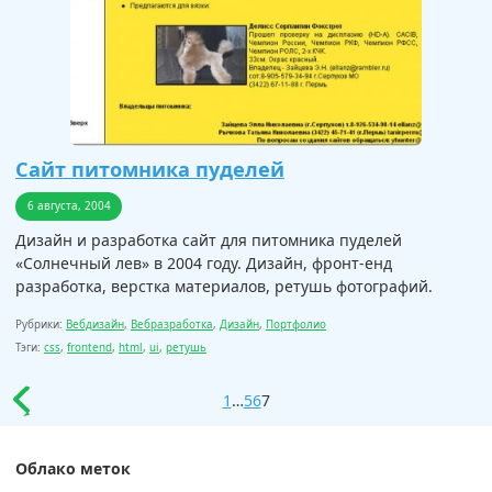
Сайт питомника пуделей
6 августа, 2004
Дизайн и разработка сайт для питомника пуделей
«Солнечный лев» в 2004 году. Дизайн, фронт-енд
разработка, верстка материалов, ретушь фотографий.
Рубрики:
Вебдизайн
,
Вебразработка
,
Дизайн
,
Портфолио
Тэги:
css
,
frontend
,
html
,
ui
,
ретушь
1
…
5
6
7
Облако меток