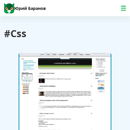
Юрий Баранов
#css