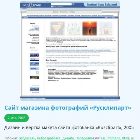
Сайт магазина фотографий «Русклипарт»
7 мая, 2005
Дизайн и вертка макета сайта фотобанка «Rusclipart», 2005
Рубрики:
Вебдизайн
,
Вебразработка
,
Дизайн
,
Портфолио
Тэги:
css
,
frontend
,
html
,
ui