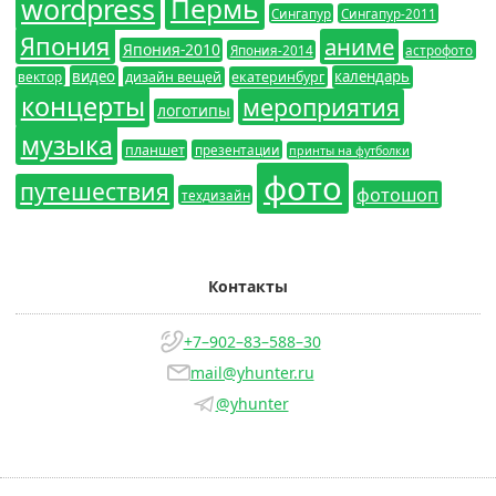
wordpress
Пермь
Сингапур
Сингапур-2011
Япония
аниме
Япония-2010
Япония-2014
астрофото
видео
календарь
вектор
дизайн вещей
екатеринбург
концерты
мероприятия
логотипы
музыка
планшет
презентации
принты на футболки
фото
путешествия
фотошоп
техдизайн
Контакты
+7–902–83–588–30
mail@yhunter.ru
@yhunter