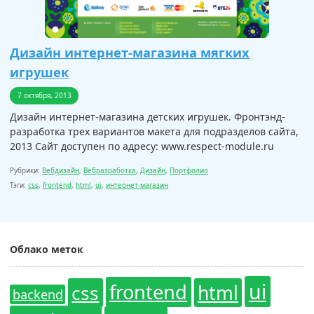
Дизайн интернет-магазина мягких
игрушек
7 октября, 2013
Дизайн интернет-магазина детских игрушек. Фронтэнд-
разработка трех вариантов макета для подразделов сайта,
2013 Сайт доступен по адресу: www.respect-module.ru
Рубрики:
Вебдизайн
,
Вебразработка
,
Дизайн
,
Портфолио
Тэги:
css
,
frontend
,
html
,
ui
,
интернет-магазин
Облако меток
ui
frontend
css
html
backend