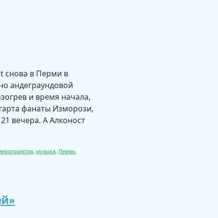
t снова в Перми в
но андеграундовой
зогрев и время начала,
 старта фанаты Изморози,
21 вечера. А Алконост
мероприятия
,
музыка
,
Пермь
ей»