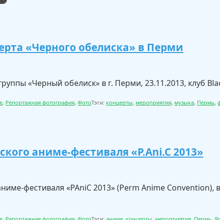
ерта «Черного обелиска» в Перми
уппы «Черный обелиск» в г. Перми, 23.11.2013, клуб Bla
е
,
Репортажная фотография
,
Фото
Тэги:
концерты
,
мероприятия
,
музыка
,
Пермь
,
ского аниме-фестиваля «P.Ani.C 2013»
ниме-фестиваля «PAniC 2013» (Perm Anime Convention), 
е
,
Репортажная фотография
,
Фото
Тэги:
аниме
,
концерты
,
мероприятия
,
Пермь
,
Я