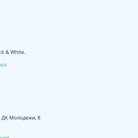
ck & White.
фото
в ДК Молодежи, 8
пония