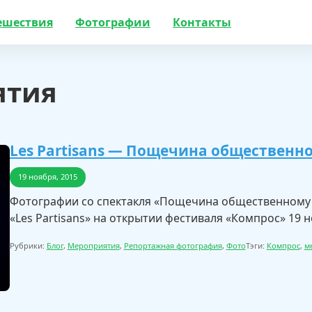
ешествия
Фотографии
Контакты
ятия
Les Partisans — Пощечина общественн
19 ноября, 2015
Фотографии со спектакля «Пощечина общественному в
«Les Partisans» на открытии фестиваля «Компрос» 19 н
Рубрики:
Блог
,
Мероприятия
,
Репортажная фотография
,
Фото
Тэги:
Компрос
,
м