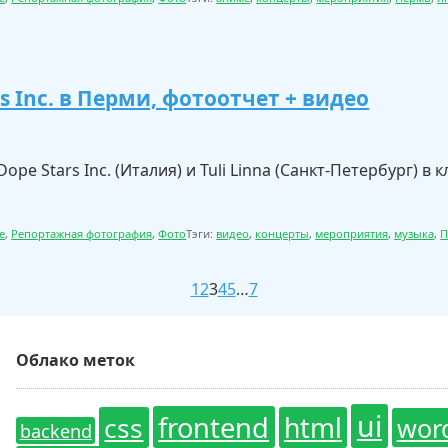
s Inc. в Перми, фотоотчет + видео
pe Stars Inc. (Италия) и Tuli Linna (Санкт-Петербург) в к
е
,
Репортажная фотография
,
Фото
Тэги:
видео
,
концерты
,
мероприятия
,
музыка
,
П
1
2
3
4
5
…
7
Облако меток
ui
frontend
css
html
wor
backend