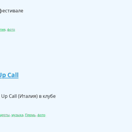
фестивале
тия
,
фото
p Call
Up Call (Италия) в клубе
церты
,
музыка
,
Пермь
,
фото