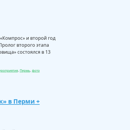
«Компрос» и второй год
Пролог второго этапа
овища» состоялся в 13
ероприятия
,
Пермь
,
фото
к» в Перми +