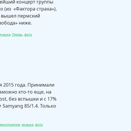
нейший концерт группы
 (из «Фактора страха»),
ну вышел пермский
вобода» ниже.
музыка
,
Пермь
,
фото
я 2015 года. Принимали
озможно кто-то еще, на
ost, без вспышки и с 17%
 Samyang 85/1.4. Только
мероприятия
,
музыка
,
фото