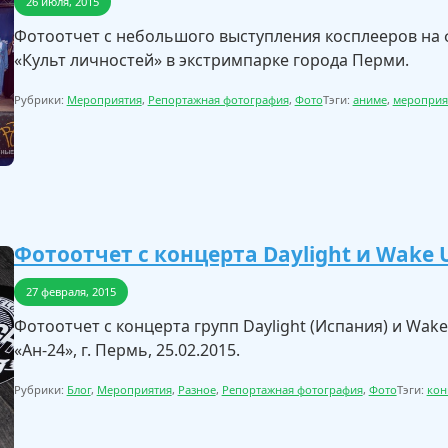
26 июля, 2015
Фотоотчет с небольшого выступления косплееров на 
«Культ личностей» в экстримпарке города Перми.
Рубрики:
Мероприятия
,
Репортажная фотография
,
Фото
Тэги:
аниме
,
мероприя
Фотоотчет с концерта Daylight и Wake U
27 февраля, 2015
Фотоотчет с концерта групп Daylight (Испания) и Wake 
«Ан-24», г. Пермь, 25.02.2015.
Рубрики:
Блог
,
Мероприятия
,
Разное
,
Репортажная фотография
,
Фото
Тэги:
кон