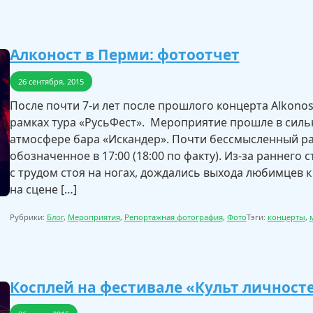
Алконост в Перми: фотоотчет
26 сентября, 2015
После почти 7-и лет после прошлого концерта Alkonos
рамках тура «РусьФест». Мероприятие прошле в силь
атмосфере бара «Искандер». Почти бессмысленный ра
обозначенное в 17:00 (18:00 по факту). Из-за раннего
с трудом стоя на ногах, дождались выхода любимцев к 
на сцене […]
Рубрики:
Блог
,
Мероприятия
,
Репортажная фотография
,
Фото
Тэги:
концерты
,
Косплей на фестивале «Культ личност