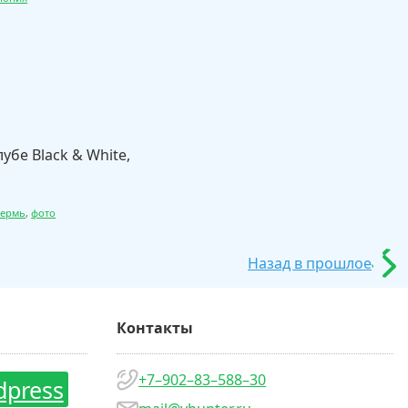
лубе Black & White,
ермь
,
фото
Назад в прошлое
Контакты
+7–902–83–588–30
dpress