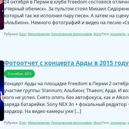
24 октября в Перми в клубе Freedom состоялся отлич
«Черный обелиск». За пультом стоял Михаил Сидоренко
который так же исполнил пару песен. А затем на сце
«Альбион». Немного фотографий и видео на песню «С
Рубрики:
Блог
,
Мероприятия
,
Репортажная фотография
,
Фото
Тэги:
концерты
,
Фотоотчет с концерта Арды в 2015 году
3 октября, 2015
Концерт Арды на площадке Freedom в Перми 2 октябр
участие группы: Stannum; Альбион; Thaeon; Арда. И в
кого не успел. Снято опять без автофокуса, как и Alkon
заряда батарейки. Sony NEX 3n + фокальный редуктор +
хардкор. На видео камеры уже […]
Рубрики:
Блог
,
Мероприятия
,
Репортажная фотография
,
Фото
Тэги:
концерты
,