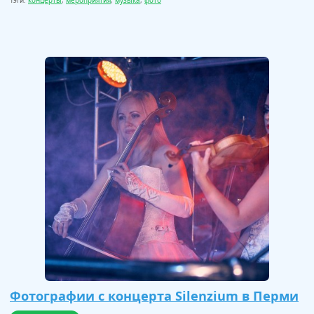
Тэги:
концерты
,
мероприятия
,
музыка
,
фото
Фотографии с концерта Silenzium в Перми