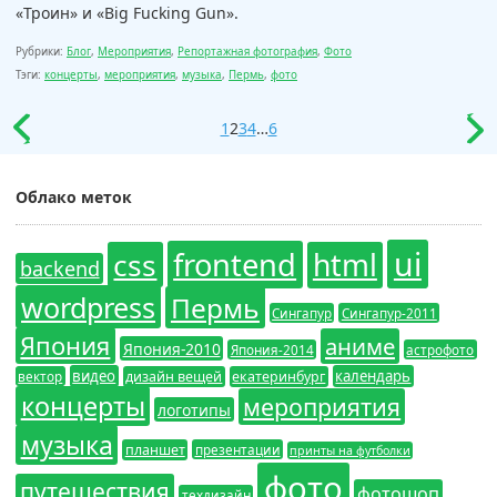
«Троин» и «Big Fucking Gun».
Рубрики:
Блог
,
Мероприятия
,
Репортажная фотография
,
Фото
Тэги:
концерты
,
мероприятия
,
музыка
,
Пермь
,
фото
1
2
3
4
…
6
Облако меток
ui
frontend
css
html
backend
wordpress
Пермь
Сингапур
Сингапур-2011
Япония
аниме
Япония-2010
Япония-2014
астрофото
видео
календарь
вектор
дизайн вещей
екатеринбург
концерты
мероприятия
логотипы
музыка
планшет
презентации
принты на футболки
фото
путешествия
фотошоп
техдизайн