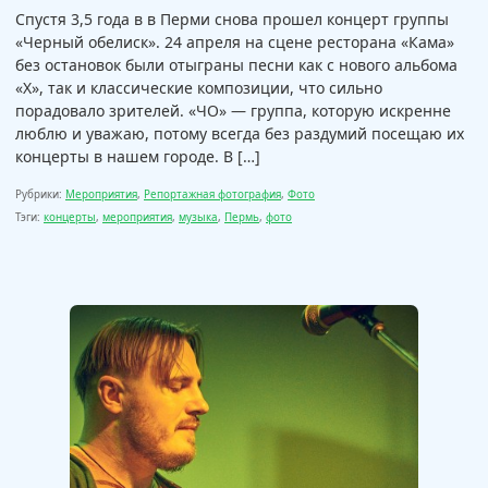
Спустя 3,5 года в в Перми снова прошел концерт группы
«Черный обелиск». 24 апреля на сцене ресторана «Кама»
без остановок были отыграны песни как с нового альбома
«X», так и классические композиции, что сильно
порадовало зрителей. «ЧО» — группа, которую искренне
люблю и уважаю, потому всегда без раздумий посещаю их
концерты в нашем городе. В […]
Рубрики:
Мероприятия
,
Репортажная фотография
,
Фото
Тэги:
концерты
,
мероприятия
,
музыка
,
Пермь
,
фото