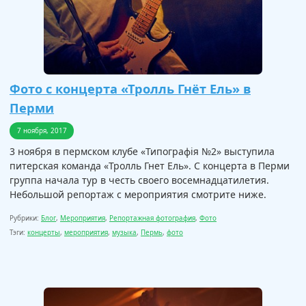
Фото с концерта «Тролль Гнёт Ель» в
Перми
7 ноября, 2017
3 ноября в пермском клубе «Типографiя №2» выступила
питерская команда «Тролль Гнет Ель». С концерта в Перми
группа начала тур в честь своего восемнадцатилетия.
Небольшой репортаж с мероприятия смотрите ниже.
Рубрики:
Блог
,
Мероприятия
,
Репортажная фотография
,
Фото
Тэги:
концерты
,
мероприятия
,
музыка
,
Пермь
,
фото