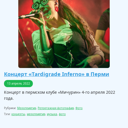
Концерт «Tardigrade Inferno» в Перми
13 апреля, 2022
Концерт в пермском клубе «Мичурин» 4-го апреля 2022
года.
Рубрики:
Мероприятия
,
Репортажная фотография
,
Фото
Тэги:
концерты
,
мероприятия
,
музыка
,
фото