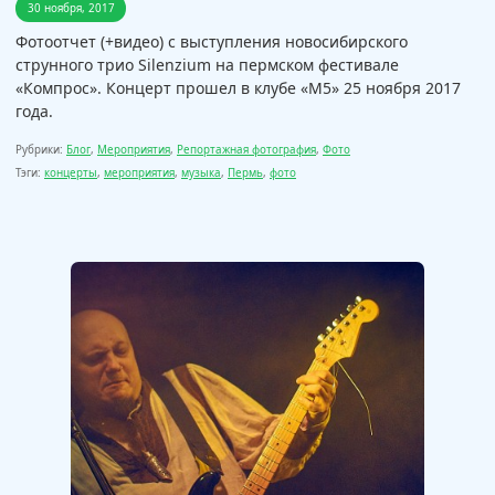
30 ноября, 2017
Фотоотчет (+видео) с выступления новосибирского
струнного трио Silenzium на пермском фестивале
«Компрос». Концерт прошел в клубе «М5» 25 ноября 2017
года.
Рубрики:
Блог
,
Мероприятия
,
Репортажная фотография
,
Фото
Тэги:
концерты
,
мероприятия
,
музыка
,
Пермь
,
фото