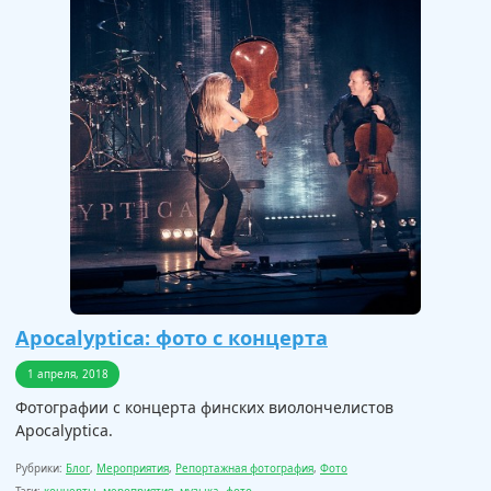
Apocalyptica: фото с концерта
1 апреля, 2018
Фотографии с концерта финских виолончелистов
Apocalyptica.
Рубрики:
Блог
,
Мероприятия
,
Репортажная фотография
,
Фото